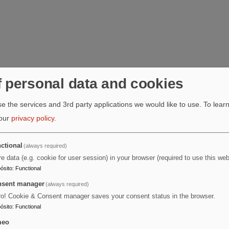
f personal data and cookies
e the services and 3rd party applications we would like to use.
To lear
 our
privacy policy
.
ctional
(always required)
re data (e.g. cookie for user session) in your browser (required to use this web
ósito
:
Functional
sent manager
(always required)
ro! Cookie & Consent manager saves your consent status in the browser.
ósito
:
Functional
meo