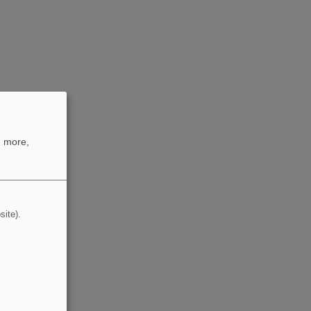
n more,
site).