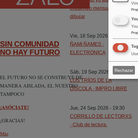
Vim
encuentro mensual para
Prop
dibujar
Yo
You
Prop
Vie, 18 Sep 2026 - 20:30
SIN COMUNIDAD
ÑAMI ÑAMES ·
Tog
NO HAY FUTURO
ELECTRÓNICA
Use
Rechazar
Sáb, 19 Sep 2026 - 20:30
EL FUTURO NO SE CONSTRUYE DE
LOS TRÍOS DE LA
MANERA AISLADA, EL NUESTRO
DÍSCOLA · IMPRO LIBRE
TAMPOCO
¡ASÓCIATE!
Jue, 24 Sep 2026 - 19:30
CORRILLO DE LECTORXS
¡GRACIAS!
· Club de lectura.
Más