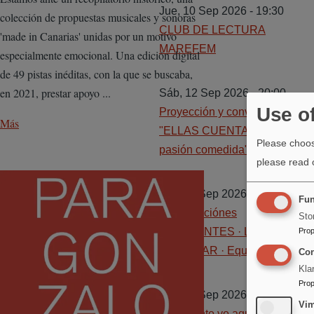
Jue, 10 Sep 2026 - 19:30
colección de propuestas musicales y sonoras
CLUB DE LECTURA
'made in Canarias' unidas por un motivo
MAREFEM
especialmente emocional. Una edición digital
de 49 pistas inéditas, con la que se buscaba,
en 2021, prestar apoyo ...
Sáb, 12 Sep 2026 - 20:00
Use o
Proyección y conversación
Más
"ELLAS CUENTAN...esta
Please choos
pasión comedida"
please read
Image
Mar, 15 Sep 2026 - 19:00
Fun
Presentaciónes
Sto
ITINERANTES · LAVA
Prop
CIRCULAR · Equipo PARA
Con
Kla
Prop
Jue, 17 Sep 2026 - 20:00
Vi
¿Qué pinto yo aquí?