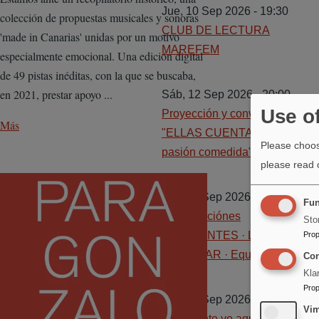
Jue, 10 Sep 2026 - 19:30
colección de propuestas musicales y sonoras
CLUB DE LECTURA
'made in Canarias' unidas por un motivo
MAREFEM
especialmente emocional. Una edición digital
de 49 pistas inéditas, con la que se buscaba,
en 2021, prestar apoyo ...
Sáb, 12 Sep 2026 - 20:00
Use o
Proyección y conversación
Más
"ELLAS CUENTAN...esta
Please choos
pasión comedida"
please read
Image
Mar, 15 Sep 2026 - 19:00
Fun
Presentaciónes
Sto
ITINERANTES · LAVA
Prop
CIRCULAR · Equipo PARA
Con
Kla
Prop
Jue, 17 Sep 2026 - 20:00
Vi
¿Qué pinto yo aquí?