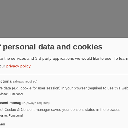
f personal data and cookies
e the services and 3rd party applications we would like to use.
To lear
 our
privacy policy
.
ctional
(always required)
re data (e.g. cookie for user session) in your browser (required to use this web
ósito
:
Functional
sent manager
(always required)
ro! Cookie & Consent manager saves your consent status in the browser.
ósito
:
Functional
meo