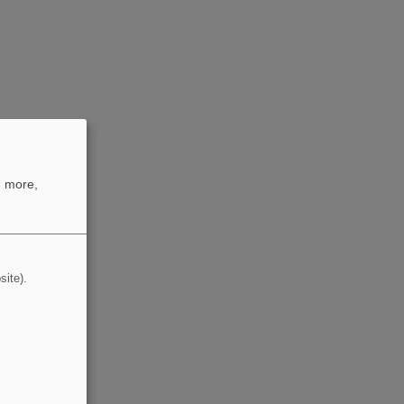
n more,
site).