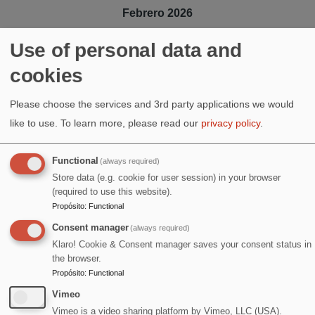
Febrero 2026
Use of personal data and
cookies
5
¿Qué pinto yo aquí? encuentro para dibujar DEL NATURAL
Please choose the services and 3rd party applications we would
like to use.
To learn more, please read our
privacy policy
.
6
Functional
(always required)
Esther Ropón, Ernst Surberg · Invitación al Ahora
Store data (e.g. cookie for user session) in your browser
(required to use this website).
Propósito
:
Functional
Consent manager
(always required)
7
Klaro! Cookie & Consent manager saves your consent status in
the browser.
Jazz Guitar Duo Wolfgang Pointner / Victor Toral
Propósito
:
Functional
Vimeo
Vimeo is a video sharing platform by Vimeo, LLC (USA).