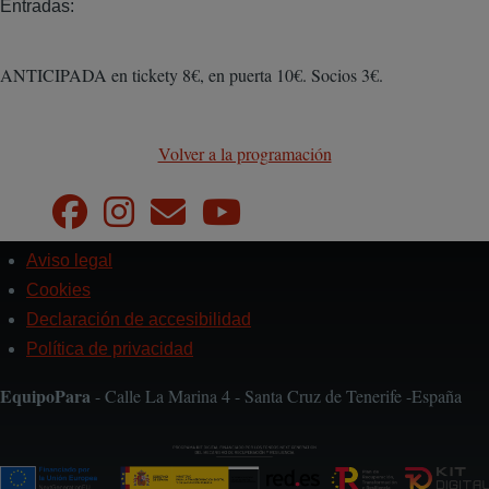
Entradas:
ANTICIPADA en tickety 8€, en puerta 10€. Socios 3€.
Volver a la programación
Aviso legal
Pie
de
Cookies
página
Declaración de accesibilidad
Política de privacidad
EquipoPara
- Calle La Marina 4 - Santa Cruz de Tenerife -España