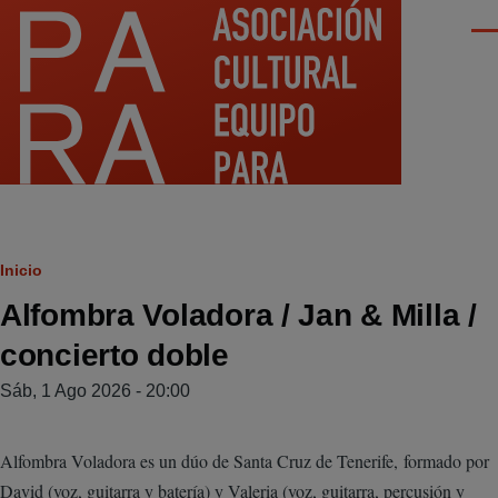
Pasar al contenido principal
Men
Ruta
Inicio
Alfombra Voladora / Jan & Milla /
de
concierto doble
navegación
Sáb, 1 Ago 2026 - 20:00
Alfombra Voladora es un dúo de Santa Cruz de Tenerife, formado por
David (voz, guitarra y batería) y Valeria (voz, guitarra, percusión y