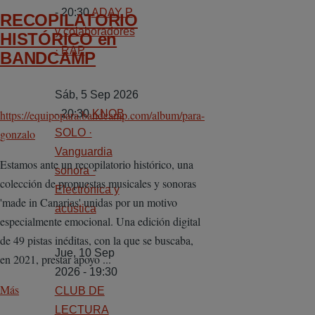
- 20:30
ADAY P
RECOPILATORIO
y colaboradores
HISTÓRICO en
· RAP
BANDCAMP
Sáb, 5 Sep 2026
https://equipopara.bandcamp.com/album/para-
- 20:30
KNOB
gonzalo
SOLO ·
Vanguardia
Estamos ante un recopilatorio histórico, una
sonora ·
colección de propuestas musicales y sonoras
Electrónica y
'made in Canarias' unidas por un motivo
acústica
especialmente emocional. Una edición digital
de 49 pistas inéditas, con la que se buscaba,
Jue, 10 Sep
en 2021, prestar apoyo ...
2026 - 19:30
Más
CLUB DE
LECTURA