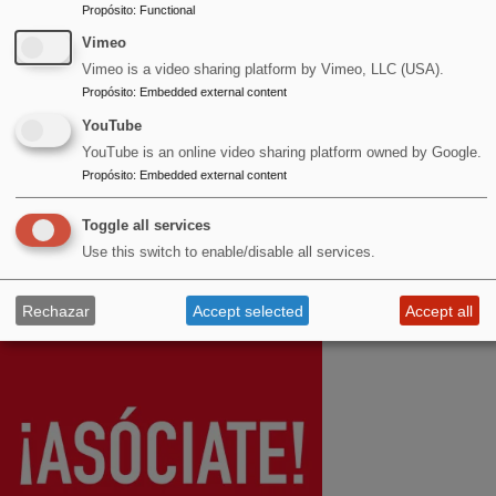
Propósito
:
Functional
CIRCULAR ·
EL FUTURO NO SE CONSTRUYE DE
Vimeo
Equipo PARA
MANERA AISLADA, EL NUESTRO
Vimeo is a video sharing platform by Vimeo, LLC (USA).
Propósito
:
Embedded external content
TAMPOCO
Jue, 17 Sep
YouTube
¡ASÓCIATE!
2026 - 20:00
YouTube is an online video sharing platform owned by Google.
Propósito
:
Embedded external content
¿Qué pinto yo
¡GRACIAS!
aquí? encuentro
Toggle all services
Más
mensual para
Use this switch to enable/disable all services.
dibujar
Rechazar
Accept selected
Accept all
Image
Vie, 18 Sep
2026 - 20:30
ÑAMI ÑAMES ·
ELECTRÓNICA