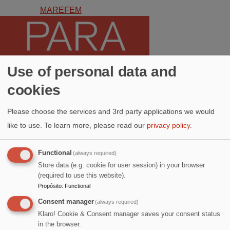
MAREFEM
Image
Sáb, 12 Sep
2026 - 20:00
Use of personal data and
Proyección y
conversación
cookies
"ELLAS
Please choose the services and 3rd party applications we would
CUENTAN...esta
like to use.
To learn more, please read our
privacy policy
.
pasión
comedida"
Functional
(always required)
Store data (e.g. cookie for user session) in your browser
Mar, 15 Sep
(required to use this website).
2026 - 19:00
Propósito
:
Functional
SIN COMUNIDAD
Presentaciónes
Consent manager
(always required)
NO HAY FUTURO
ITINERANTES ·
Klaro! Cookie & Consent manager saves your consent status
in the browser.
LAVA