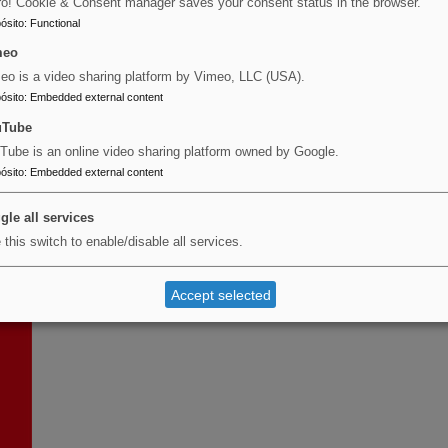
ro! Cookie & Consent manager saves your consent status in the browser.
ósito
:
Functional
meo
eo is a video sharing platform by Vimeo, LLC (USA).
ósito
:
Embedded external content
uTube
Tube is an online video sharing platform owned by Google.
ósito
:
Embedded external content
gle all services
 this switch to enable/disable all services.
Accept selected