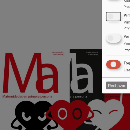
Kla
Prop
Vi
Vim
Prop
Yo
You
Prop
Image
Tog
Use
Rechazar