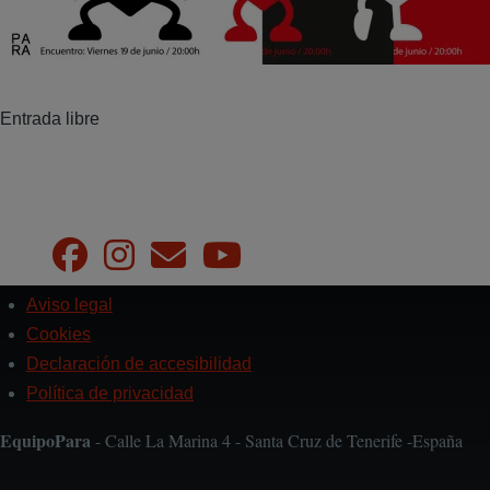
Entrada libre
Aviso legal
Pie
de
Cookies
página
Declaración de accesibilidad
Política de privacidad
EquipoPara
- Calle La Marina 4 - Santa Cruz de Tenerife -España