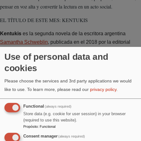
pensar en voz alta y convertir la lectura en un acto social.
EL TÍTULO DE ESTE MES: KENTUKIS
Kentukis
es la segunda novela de la escritora argentina
Samantha Schweblin
, publicada en el 2018 por la editorial
Penguin Random House
.La novela sigue la historia de
Use of personal data and
distintos personajes de diversos países, y cómo sus vidas son
cookies
atravesadas por la llegada de los «kentukis», una especie de
peluches tecnológicos con cámaras incrustadas los cuales,
Please choose the services and 3rd party applications we would
una vez comprados, pueden ser controlados por un usuario
like to use.
To learn more, please read our
privacy policy
.
desde cualquier parte del mundo.
Functional
(always required)
Store data (e.g. cookie for user session) in your browser
(required to use this website).
Propósito
:
Functional
Image
Consent manager
(always required)