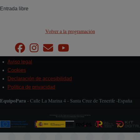
Entrada libre
Volver a la programación
Aviso legal
Pie
de
Cookies
página
Declaración de accesibilidad
Política de privacidad
EquipoPara
- Calle La Marina 4 - Santa Cruz de Tenerife -España