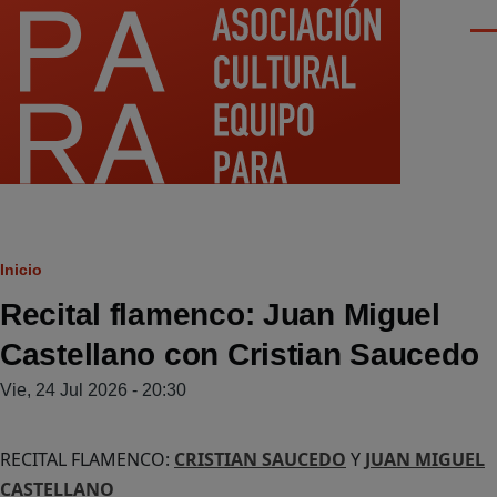
Pasar al contenido principal
Men
Ruta
Inicio
Recital flamenco: Juan Miguel
de
Castellano con Cristian Saucedo
navegación
Vie, 24 Jul 2026 - 20:30
RECITAL FLAMENCO:
CRISTIAN SAUCEDO
Y
JUAN MIGUEL
CASTELLANO