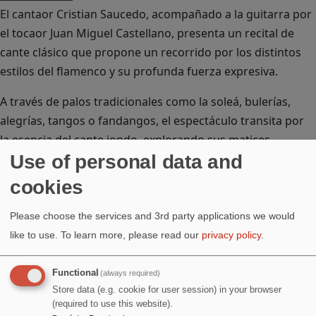
El cantaor Cristian Saucedo, acompañado a la guitarra por
el tocaor Juan Miguel Castellano, presenta un recital de
cante clásico que propone un recorrido por los distintos
estilos del flamenco y su profunda fuerza expresiva.
A través de palos tradicionales como la soleá, bulerías,
alegrías, tangos o fandangos, el espectáculo transita por
la esencia del cante jondo, explorando sus matices
Use of personal data and
emocionales, su raíz y su carácter vivo. Voz y guitarra
dialogan desde el respeto a la tradición, creando un
cookies
espacio íntimo donde el flamenco se manifiesta en su
forma más pura.
Please choose the services and 3rd party applications we would
like to use.
To learn more, please read our
privacy policy
.
Image
Functional
(always required)
Store data (e.g. cookie for user session) in your browser
(required to use this website).