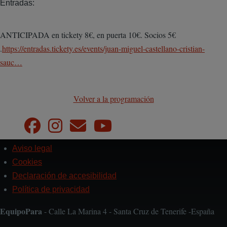
Entradas:
ANTICIPADA en tickety 8€, en puerta 10€. Socios 5€
.
https://entradas.tickety.es/events/juan-miguel-castellano-cristian-
sauc…
Volver a la programación
Aviso legal
Pie
de
Cookies
página
Declaración de accesibilidad
Política de privacidad
EquipoPara
- Calle La Marina 4 - Santa Cruz de Tenerife -España